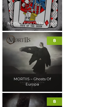
NOI!SE – Fate Of The Union
8
MORTIIS – Ghosts Of
Europa
8