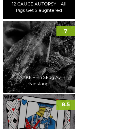
12 GAUGE AUTOPSY – All
Pigs Get Slaughtered
7
TAAKE – En Skog Av
Nidstang
8.5