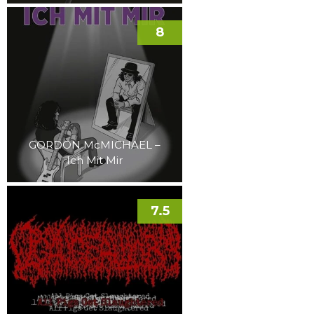
8
GORDON McMICHAEL –
Ich Mit Mir
7.5