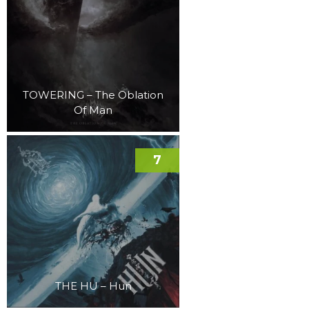
TOWERING – The Oblation
Of Man
7
THE HU – Hun