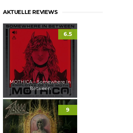
AKTUELLE REVIEWS
6.5
MOTHICA – Somewhere In
Between
9