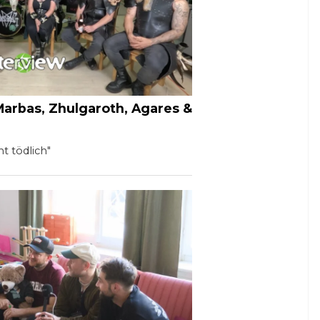
arbas, Zhulgaroth, Agares &
t tödlich"