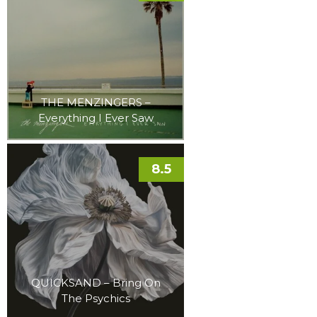
THE MENZINGERS –
Everything I Ever Saw
8.5
QUICKSAND – Bring On
The Psychics