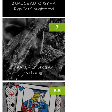
12 GAUGE AUTOPSY – All
Pigs Get Slaughtered
7
TAAKE – En Skog Av
Nidstang
8.5