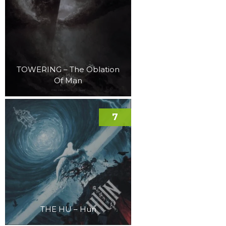
TOWERING – The Oblation
Of Man
7
THE HU – Hun