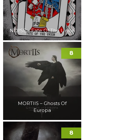
NOI!SE – Fate Of The Union
8
MORTIIS – Ghosts Of
Europa
8