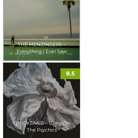
THE MENZINGERS –
Everything I Ever Saw
8.5
QUICKSAND – Bring On
The Psychics