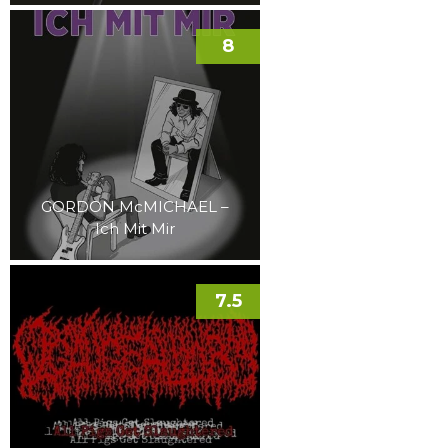
8
GORDON McMICHAEL –
Ich Mit Mir
7.5