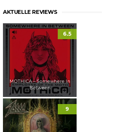
AKTUELLE REVIEWS
6.5
MOTHICA – Somewhere In
Between
9